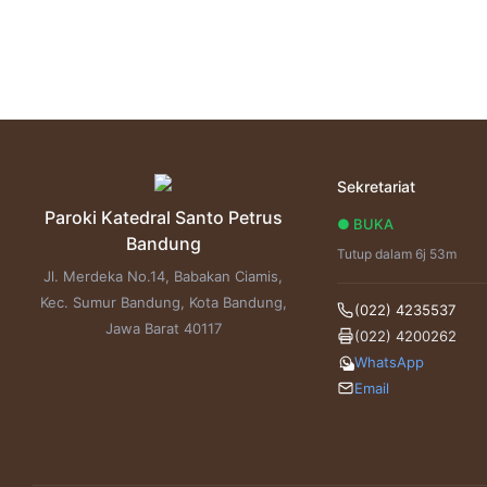
Sekretariat
Paroki Katedral Santo Petrus
● BUKA
Bandung
Tutup dalam 6j 53m
Jl. Merdeka No.14, Babakan Ciamis,
Kec. Sumur Bandung, Kota Bandung,
(022) 4235537
Jawa Barat 40117
(022) 4200262
WhatsApp
Email