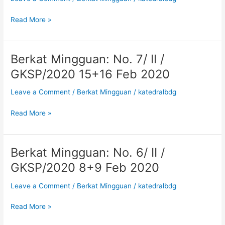
II
/
Read More »
GKSP/2020
22+23
Feb
Berkat Mingguan: No. 7/ II /
Berkat
2020
Mingguan:
GKSP/2020 15+16 Feb 2020
No.
7/
Leave a Comment
/
Berkat Mingguan
/
katedralbdg
II
/
Read More »
GKSP/2020
15+16
Feb
Berkat Mingguan: No. 6/ II /
Berkat
2020
Mingguan:
GKSP/2020 8+9 Feb 2020
No.
6/
Leave a Comment
/
Berkat Mingguan
/
katedralbdg
II
/
Read More »
GKSP/2020