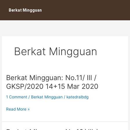
Skip
to
Berkat Mingguan
content
Berkat Mingguan
Berkat Mingguan: No.11/ III /
Berkat
Mingguan:
GKSP/2020 14+15 Mar 2020
No.11/
III
1 Comment
/
Berkat Mingguan
/
katedralbdg
/
GKSP/2020
Read More »
14+15
Mar
2020