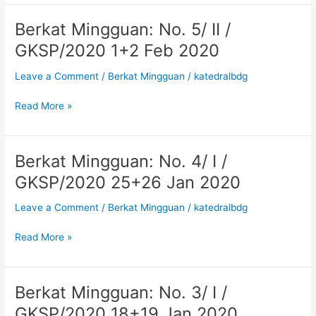
8+9
Feb
Berkat Mingguan: No. 5/ II /
Berkat
2020
Mingguan:
GKSP/2020 1+2 Feb 2020
No.
5/
Leave a Comment
/
Berkat Mingguan
/
katedralbdg
II
/
Read More »
GKSP/2020
1+2
Feb
Berkat Mingguan: No. 4/ I /
Berkat
2020
Mingguan:
GKSP/2020 25+26 Jan 2020
No.
4/
Leave a Comment
/
Berkat Mingguan
/
katedralbdg
I
/
Read More »
GKSP/2020
25+26
Jan
Berkat Mingguan: No. 3/ I /
Berkat
2020
Mingguan:
GKSP/2020 18+19 Jan 2020