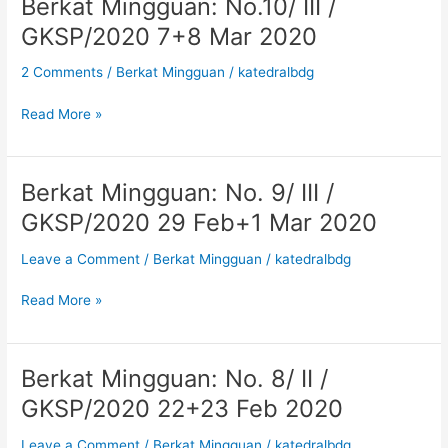
Berkat Mingguan: No.10/ III /
Berkat
Mingguan:
GKSP/2020 7+8 Mar 2020
No.10/
III
2 Comments
/
Berkat Mingguan
/
katedralbdg
/
GKSP/2020
Read More »
7+8
Mar
2020
Berkat Mingguan: No. 9/ III /
Berkat
Mingguan:
GKSP/2020 29 Feb+1 Mar 2020
No.
9/
Leave a Comment
/
Berkat Mingguan
/
katedralbdg
III
/
Read More »
GKSP/2020
29
Feb+1
Berkat Mingguan: No. 8/ II /
Berkat
Mar
Mingguan:
GKSP/2020 22+23 Feb 2020
2020
No.
8/
Leave a Comment
/
Berkat Mingguan
/
katedralbdg