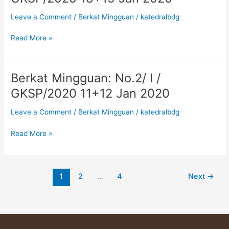
No.
3/
Leave a Comment
/
Berkat Mingguan
/
katedralbdg
I
/
Read More »
GKSP/2020
18+19
Jan
Berkat Mingguan: No.2/ I /
Berkat
2020
Mingguan:
GKSP/2020 11+12 Jan 2020
No.2/
I
Leave a Comment
/
Berkat Mingguan
/
katedralbdg
/
GKSP/2020
Read More »
11+12
Jan
2020
1
2
…
4
Next
→