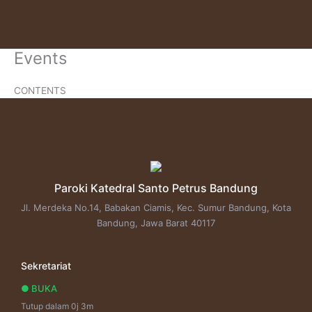
Skip
to
content
Events
CONTENTS
Paroki Katedral Santo Petrus Bandung
Jl. Merdeka No.14, Babakan Ciamis, Kec. Sumur Bandung, Kota
Bandung, Jawa Barat 40117
Sekretariat
● BUKA
Tutup dalam 0j 3m