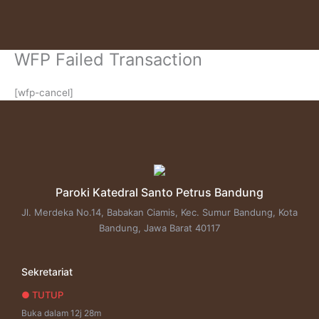
Skip
to
content
WFP Failed Transaction
[wfp-cancel]
Paroki Katedral Santo Petrus Bandung
Jl. Merdeka No.14, Babakan Ciamis, Kec. Sumur Bandung, Kota
Bandung, Jawa Barat 40117
Sekretariat
● TUTUP
Buka dalam 12j 28m